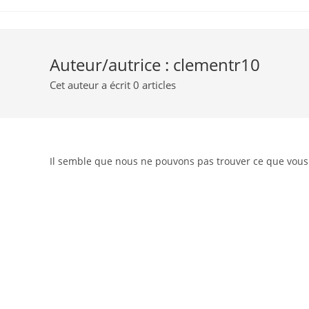
Skip
to
content
Auteur/autrice :
clementr10
Cet auteur a écrit 0 articles
Il semble que nous ne pouvons pas trouver ce que vous